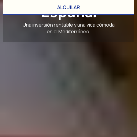
España.
ALQUILAR
Una inversión rentable y una vida cómoda
en el Mediterráneo.