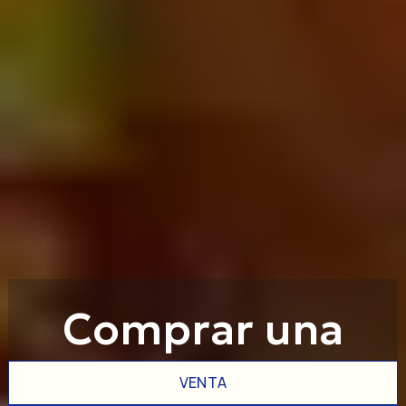
Comprar una
propiedad en
VENTA